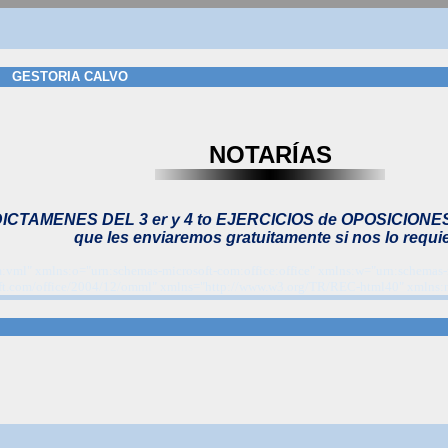
GESTORIA CALVO
NOTARÍAS
CTAMENES DEL 3 er y 4 to EJERCICIOS de OPOSICIONES
que les enviaremos gratuitamente si nos lo requi
:vml" xmlns:o="urn:schemas-microsoft-com:office:office" xmlns:w="urn:schemas-
oft.com/office/2004/12/omml" xmlns="http://www.w3.org/TR/REC-html40" xmlns