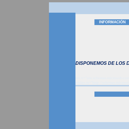
INFORMACIÓN
DISPONEMOS DE LOS DI
lns:v="urn:schemas-microsoft-com
xmlns:m="http://schemas.micros