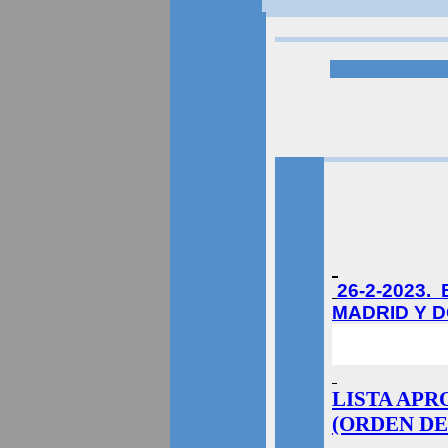
26-2-2023.
MADRID Y 
LISTA APR
(ORDEN D