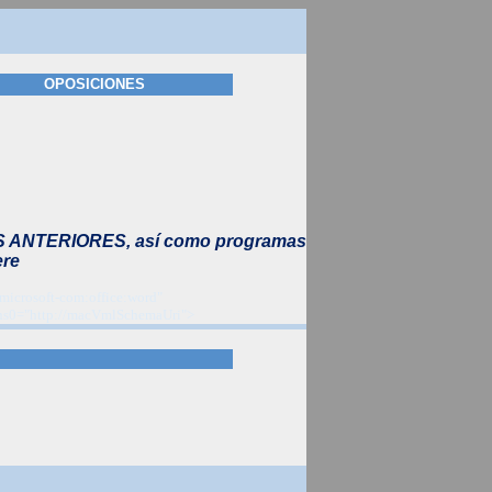
OPOSICIONES
 ANTERIORES, así como programas
ere
microsoft-com:office:word"
:ns0="http://macVmlSchemaUri">