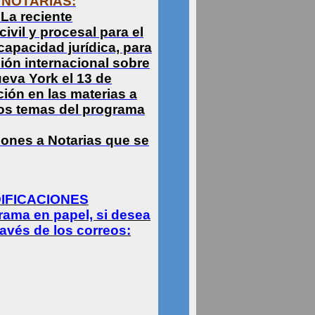
 NOTARIAS:
 La reciente
civil y procesal para el
capacidad jurídica, para
ión internacional sobre
eva York el 13 de
ión en las materias a
nos temas del programa
iones a Notarias que se
IFICACIONES
ama en papel, si desea
avés de los correos: