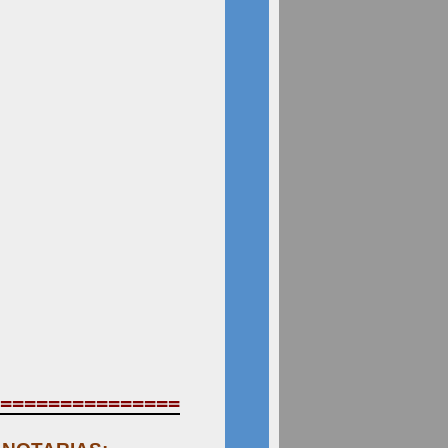
===============