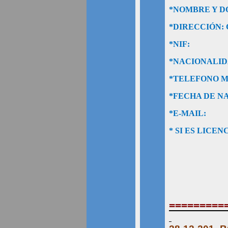
*NOMBRE Y D
*DIRECCIÓN: 
*NIF:
*NACIONALID
*TELEFONO M
*FECHA DE N
*E-MAIL:
* SI ES LIC
=========