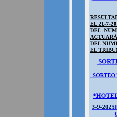
RESULTA
EL 2
1-7-20
DEL
NUME
ACTUARÁN
DEL NUME
EL TRIBU
SORT
SORTEO 
*HOTEL
3-9-2025