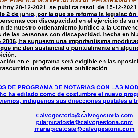
-BOE PUBLICA MODIFICACIÓN AL PROGRAMA DE
 hoy 28-12-2021, se publica resol. de 15-12-2021
e 2 de junio, por la que se reforma la legislación 
personas con discapacidad en el ejercicio de su 
n de nuestro ordenamiento jurídico a la Convenc
 de las personas con discapacidad, hecha en Nu
 2006, ha supuesto una importantísima modificac
 que inciden sustancial o puntualmente en algu
ición.
ación en el programa será exigible en las oposic
rascurrido un año de esta publicación
S DE PROGRAMA DE NOTARIAS CON LAS MOD
ho ha editado como de costumbre el nuevo progr
viémos, indiquenos sus direcciones postales a tr
alvogestoria@calvogestoria.com
C
pilarpicatoste@calvogestoria.com
mariapicatoste@calvogestoria.com