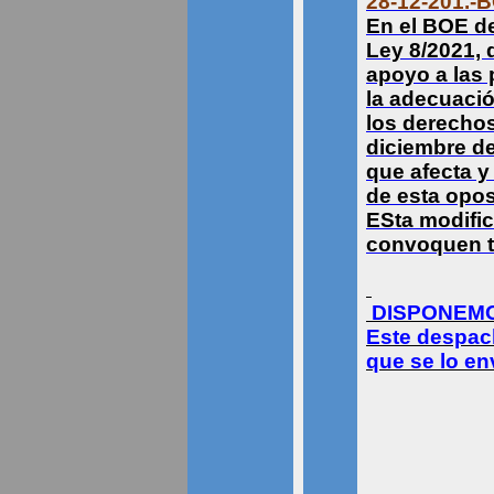
28-12-201.
En el BOE de
Ley 8/2021, d
apoyo a las 
la adecuació
los derechos
diciembre de
que afecta y
de esta opos
ESta modific
convoquen t
DISPONEMO
Este despac
que se lo en